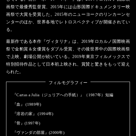
画祭で最優秀監督賞、2015年には山形国際ドキュメンタリー映
画祭で大賞を受賞した。2015年のニューヨークのリンカーンセ
ンターのほか、世界各地でレトロスペクティブが開催されてい
る。
最新作である本作『ヴィタリナ』は、2019年ロカルノ国際映画
祭で金豹賞＆女優賞をダブル受賞、その後世界中の国際映画祭
で上映、劇場公開が続いている。2019年東京フィルメックスで
特別招待作品として日本初上映され、賞賛と驚きをもって迎え
られた。
フィルモグラフィー
『Cartas a Julia（ジュリアへの手紙）』（1987年）短編
『血』 (1989年)
『溶岩の家』 (1994年)
『骨』(1997年)
『ヴァンダの部屋』(2000年)