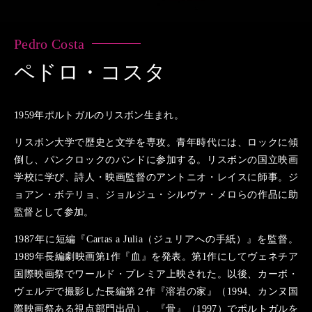
Pedro Costa
ペドロ・コスタ
1959年ポルトガルのリスボン生まれ。
リスボン大学で歴史と文学を専攻。青年時代には、ロックに傾
倒し、パンクロックのバンドに参加する。リスボンの国立映画
学校に学び、詩人・映画監督のアントニオ・レイスに師事。ジ
ョアン・ボテリョ、ジョルジュ・シルヴァ・メロらの作品に助
監督として参加。
1987年に短編『Cartas a Julia（ジュリアへの手紙）』を監督。
1989年長編劇映画第1作『血』を発表。第1作にしてヴェネチア
国際映画祭でワールド・プレミア上映された。以後、カーボ・
ヴェルデで撮影した長編第２作『溶岩の家』（1994、カンヌ国
際映画祭ある視点部門出品）、『骨』（1997）でポルトガルを