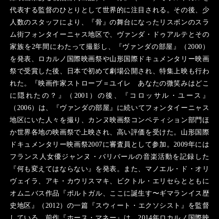
代表する監督のひとりとして世界的に注目される。その後、少
人数のスタッフにより、『骨』の舞台になったリスボンのスラ
ム街フォンタイーニャス地区で、ヴァンダ・ドゥアルテとその
家族を2年間にわたって撮影し、『ヴァンダの部屋』（2000）
を発表、ロカルノ国際映画祭や山形国際ドキュメンタリー映画
祭で受賞した後、日本で初めて劇場公開され、特集上映も行わ
れた。『映画作家ストローブ＝ユイレ あなたの微笑みはどこ
に隠れたの？』（2001）の後、『コロッサル・ユース』
（2006）は、『ヴァンダの部屋』に続いてフォンタイーニャス
地区にいた人々を撮り、カンヌ映画祭コンペティション部門ほ
か世界各地の映画祭で上映され、高い評価を受けた。山形国際
ドキュメンタリー映画祭2007に審査員として参加。2009年には
フランス人女優ジャンヌ・バリバールの音楽活動を記録した
『何も変えてはならない』を発表。また、マノエル・ド・オリ
ヴェイラ、アキ・カウリスマキ、ビクトル・エリセらとともに
オムニバス作品『ポルトガル、ここに誕生す〜ギマランイス歴
史地区』（2012）の一篇『スウィート・エクソシスト』を監督
している。前作『ホース・マネー』は、2014年ロカルノ国際映