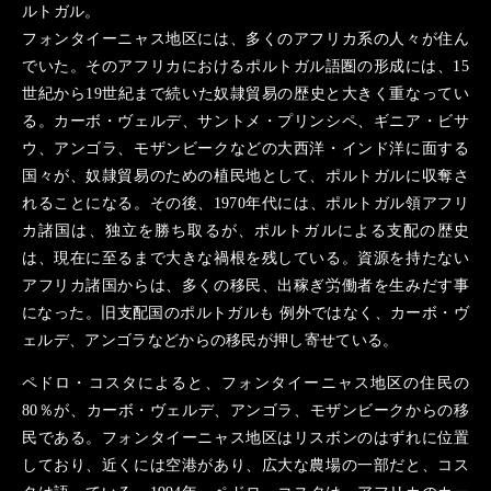
ルトガル。
フォンタイーニャス地区には、多くのアフリカ系の人々が住ん
でいた。そのアフリカにおけるポルトガル語圏の形成には、15
世紀から19世紀まで続いた奴隷貿易の歴史と大きく重なってい
る。カーボ・ヴェルデ、サントメ・プリンシペ、ギニア・ビサ
ウ、アンゴラ、モザンビークなどの大西洋・インド洋に面する
国々が、奴隷貿易のための植民地として、ポルトガルに収奪さ
れることになる。その後、1970年代には、ポルトガル領アフリ
カ諸国は、独立を勝ち取るが、ポルトガルによる支配の歴史
は、現在に至るまで大きな禍根を残している。資源を持たない
アフリカ諸国からは、多くの移民、出稼ぎ労働者を生みだす事
になった。旧支配国のポルトガルも 例外ではなく、カーボ・ヴ
ェルデ、アンゴラなどからの移民が押し寄せている。
ペドロ・コスタによると、フォンタイーニャス地区の住民の
80％が、カーボ・ヴェルデ、アンゴラ、モザンビークからの移
民である。フォンタイーニャス地区はリスボンのはずれに位置
しており、近くには空港があり、広大な農場の一部だと、コス