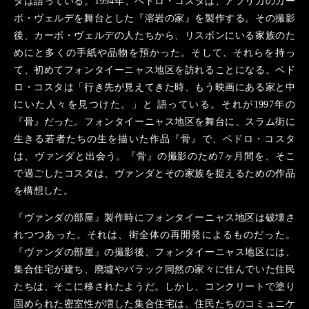
タは語っている。1994年、ペドロ・コスタは、アフリカのカー
ボ・ヴェルデを舞台とした『溶岩の家』を製作する。その撮影
後、カーボ・ヴェルデの人たちから、リスボンにいる家族のた
めにと多くの手紙や品物を預かった。そして、それらを持っ
て、初めてフォンタイーニャス地区を訪れることになる。ペド
ロ・コスタは「行き先が見えてきた時、もう映画にある家と中
にいた人々を見つけた。」と 語っている。それが1997年の
『骨』だった。フォンタイーニャス地区を舞台に、スラム街に
生きる若者たちの生を描いた作品『骨』で、ペドロ・コスタ
は、ヴァンダと出会う。『骨』の撮影のため7ヶ月間を、そこ
で過ごしたコスタは、ヴァンダとその家族を捉えるための作品
を構想した。
『ヴァンダの部屋』製作時にフォンタイーニャス地区は破壊さ
れつつあった。それは、街全体の再開発によるものだった。
『ヴァンダの部屋』の撮影後、フォンタイーニャス地区には、
集合住宅が建ち、廃墟やバラック同然の家々に住んでいた住民
たちは、そこに移されたようだ。しかし、コンクリートで塗り
固められた密室性が増した集合住宅は、住民たちのコミュニケ