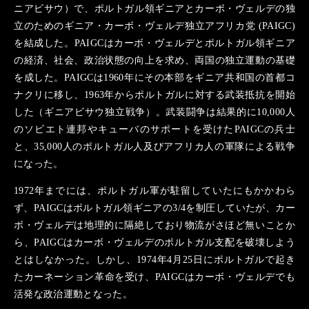
ニアビサウ）で、ポルトガル領ギニアとカーボ・ヴェルデの独
立のためのギニア・カーボ・ヴェルデ独立アフリカ党 (PAIGC)
を結成した。PAIGCはカーボ・ヴェルデとポルトガル領ギニア
の経済、社会、政治状態の向上を求め、両国の独立運動の基礎
を成した。PAIGCは1960年にその本部をギニア共和国の首都コ
ナクリに移し、1963年からポルトガルに対する武装抵抗を開始
した（ギニアビサウ独立戦争）。武装闘争は結果的に10,000人
のソビエト連邦やキューバのサポートを受けたPAIGCの兵士
と、35,000人のポルトガル人及びアフリカ人の軍隊による戦争
になった。
1972年までには、ポルトガル軍が駐留していたにもかかわら
ず、PAIGCはポルトガル領ギニアの3/4を制圧していたが、カー
ボ・ヴェルデは地理的に隔絶しており物流がさほど無いことか
ら、PAIGCはカーボ・ヴェルデのポルトガル支配を破壊しよう
とはしなかった。しかし、1974年4月25日にポルトガルで起き
たカーネーション革命を受け、PAIGCはカーボ・ヴェルデでも
活発な政治運動となった。