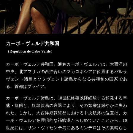
カーボ・ヴェルデ共和国
（República de Cabo Verde）
カーボ・ヴェルデ共和国、通称カーボ・ヴェルデは、大西洋の
中央、北アフリカの西沖合いのマカロネシアに位置するバルラ
ヴェント諸島とソタヴェント諸島からなる共和制の国家であ
る。首都はプライア。
カーボ・ヴェルデ諸島は、18世紀終盤以降経験する頻発する旱
魃・飢餓と、奴隷貿易の衰退により、その繁栄は緩やかに失わ
れた。しかし、大西洋奴隷貿易における中央航路の位置は、カ
ーボ・ヴェルデを理想的な補給港たらしめていたことから、19
世紀には、サン・ヴィセンテ島にあるミンデロはその素晴らし