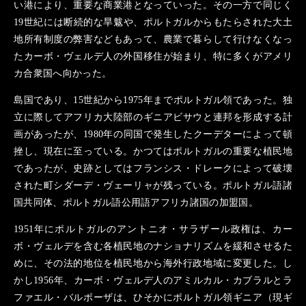
い港により、重要な商業港となっていった。その一方で同じく
19世紀には断続的な旱魃や、ポルトガルからもたらされた大土
地所有制度の弊害などもあって、農業で暮らして行けなくなっ
たカーボ・ヴェルデ人の外国移住が始まり、特に多くがアメリ
カ合衆国へ向かった。
島国であり、15世紀から1975年までポルトガル領であった。独
立に際してアフリカ大陸部のギニアビサウと連邦を形成する計
画があったが、1980年の同国で発生したクーデターによって頓
挫し、現在に至っている。かつてはポルトガルの重要な植民地
であったが、史跡としてはフランシス・ドレークによって破壊
された町シダーデ・ヴェーリャが残っている。ポルトガル語諸
国共同体、ポルトガル語公用語アフリカ諸国の加盟国。
1951年にポルトガルのアントニオ・サラザール政権は、カー
ボ・ヴェルデを含む各植民地のナショナリズムを緩和させるた
めに、その法的地位を植民地から海外行政地域に変更した。し
かし1956年、カーボ・ヴェルデ人のアミルカル・カブラルとラ
ファエル・バルボーザは、ひそかにポルトガル領ギニア（現ギ