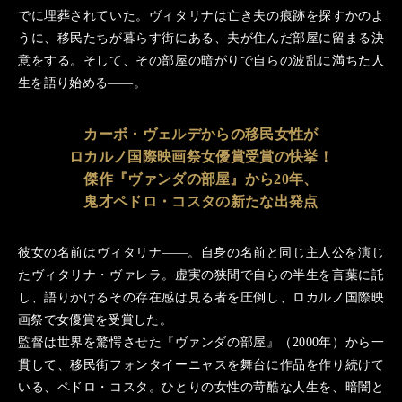
でに埋葬されていた。ヴィタリナは亡き夫の痕跡を探すかのよ
うに、移民たちが暮らす街にある、夫が住んだ部屋に留まる決
意をする。そして、その部屋の暗がりで自らの波乱に満ちた人
生を語り始める
―
。
カーボ・ヴェルデからの移民女性が
ロカルノ国際映画祭女優賞受賞の快挙！
傑作『ヴァンダの部屋』から20年、
鬼才ペドロ・コスタの新たな出発点
彼女の名前はヴィタリナ
―
。自身の名前と同じ主人公を演じ
たヴィタリナ・ヴァレラ。虚実の狭間で自らの半生を言葉に託
し、語りかけるその存在感は見る者を圧倒し、ロカルノ国際映
画祭で女優賞を受賞した。
監督は世界を驚愕させた『ヴァンダの部屋』（2000年）から一
貫して、移民街フォンタイーニャスを舞台に作品を作り続けて
いる、ペドロ・コスタ。ひとりの女性の苛酷な人生を、暗闇と