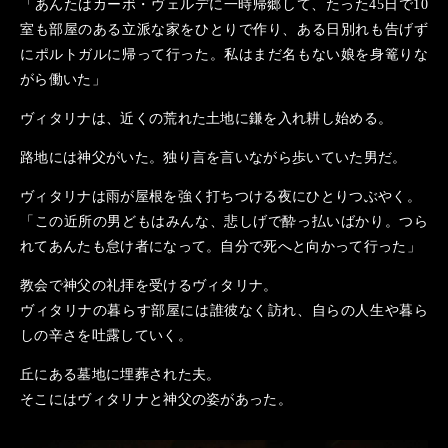
「あんたはカーボ・ヴェルデに一時帰郷して、たった45日で10
室も部屋のある立派な家をひとりで作り、ある日別れも告げず
にポルトガルに帰って行った。私はまだ名もない娘を身篭りな
がら働いた」
ヴィタリナは、近くの荒れた土地に鎌を入れ耕し始める。
路地には神父がいた。独り言を言いながら歩いていた男だ。
ヴィタリナは雨が屋根を強く打ちつける夜にひとりつぶやく。
「この近所の男どもはみんな、悲しげで酔っ払いばかり。つら
れてあんたも怠け者になって。自分で死へと向かって行った」
教会で神父の礼拝を受けるヴィタリナ。
ヴィタリナの暮らす部屋には誰彼なく訪れ、自らの人生や暮ら
しの辛さを吐露していく。
丘にある墓地に埋葬された夫。
そこにはヴィタリナと神父の姿があった。