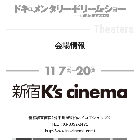
ドキュ
Theaters
会場情報
新宿駅東南口2分甲州街道沿いドコモショップ左
TEL：03-3352-2471
http://www.ks-cinema.com/