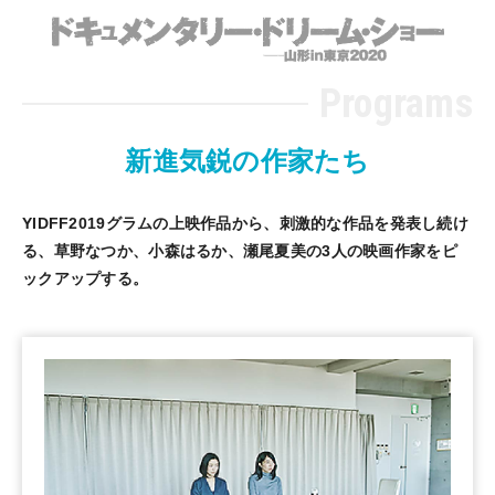
ドキュ
Programs
新進気鋭の作家たち
YIDFF2019グラムの上映作品から、刺激的な作品を発表し続け
る、草野なつか、小森はるか、瀬尾夏美の3人の映画作家をピ
ックアップする。