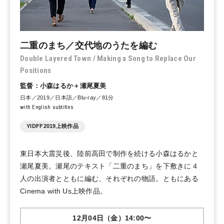
二重のまち／交代地のうたを編む
Double Layered Town / Making a Song to Replace Our
Positions
監督：小森はるか＋瀬尾夏美
日本／2019／日本語／Blu-ray／81分
with English subtitles
YIDFF2019上映作品
東日本大震災後、陸前高田で制作を続ける小森はるかと
瀬尾夏美。瀬尾のテキスト「二重のまち」を下敷きに４
人の出演者とともに編む、それぞれの物語。ともにある
Cinema with Us上映作品。
12月04日（金）14:00〜