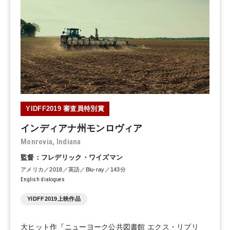
YIDFF2019 審査員特別賞
インディアナ州モンロヴィア
Monrovia, Indiana
監督：フレデリック・ワイズマン
アメリカ／2018／英語／Blu-ray／143分
English dialogues
YIDFF2019上映作品
大ヒット作『ニューヨーク公共図書館 エクス・リブリ