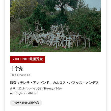
YIDFF2019最優秀賞
十字架
The Crosses
監督：テレサ・アレドンド、カルロス・バスケス・メンデス
チリ／2018／スペイン語／Blu-ray／80分
with English subtitles
YIDFF2019上映作品