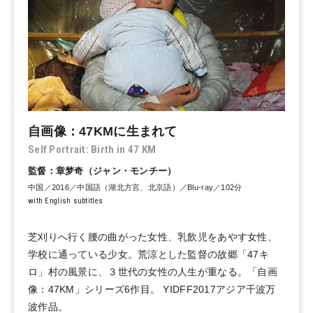
自画像：47KMに生まれて
Self Portrait: Birth in 47 KM
監督：章梦奇（ジャン・モンチー）
中国／2016／中国語（湖北方言、北京語）／Blu-ray／102分
with English subtitles
芝刈りへ行く腰の曲がった女性、乳飲児をあやす女性、
学校に通っている少女。荒涼とした監督の故郷「47キ
ロ」村の風景に、３世代の女性の人生が重なる。「自画
像：47KM」シリーズ6作目。 YIDFF2017アジア千波万
波作品。