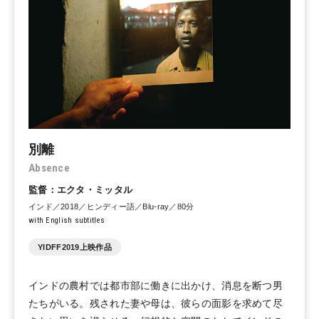
別離
Absence
監督：エクタ・ミッタル
インド／2018／ヒンディー語／Blu-ray／80分
with English subtitles
YIDFF2019上映作品
インドの農村では都市部に働きに出かけ、消息を断つ男
たちがいる。残された妻や母は、彼らの面影を求めて尽