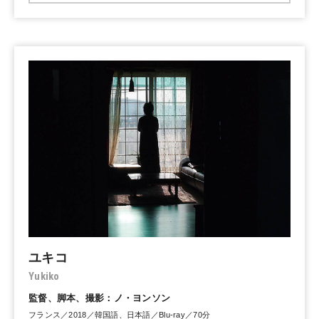
ユキコ
Yukiko
監督、脚本、撮影：ノ・ヨンソン
フランス／2018／韓国語、日本語／Blu-ray／70分