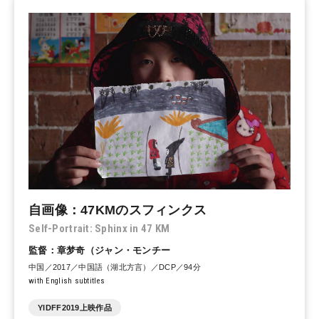
自画像：47KMのスフィンクス
Self-Portrait: Sphinx in 47 KM
監督：章梦奇（ジャン・モンチー
中国／2017／中国語（湖北方言）／DCP／94分
with English subtitles
YIDFF2019上映作品