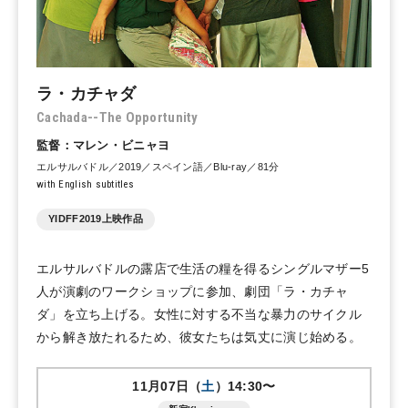
ラ・カチャダ
Cachada--The Opportunity
監督：マレン・ビニャヨ
エルサルバドル／2019／スペイン語／Blu-ray／81分
with English subtitles
YIDFF2019上映作品
エルサルバドルの露店で生活の糧を得るシングルマザー5
人が演劇のワークショップに参加、劇団「ラ・カチャ
ダ」を立ち上げる。女性に対する不当な暴力のサイクル
から解き放たれるため、彼女たちは気丈に演じ始める。
11月07日（
土
）14:30〜