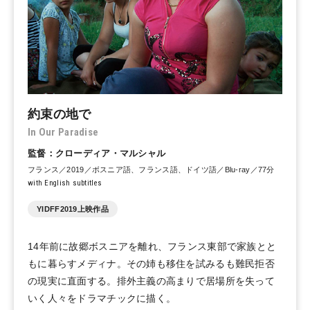
約束の地で
In Our Paradise
監督：クローディア・マルシャル
フランス／2019／ボスニア語、フランス語、ドイツ語／Blu-ray／77分
with English subtitles
YIDFF2019上映作品
14年前に故郷ボスニアを離れ、フランス東部で家族とと
もに暮らすメディナ。その姉も移住を試みるも難民拒否
の現実に直面する。排外主義の高まりで居場所を失って
いく人々をドラマチックに描く。