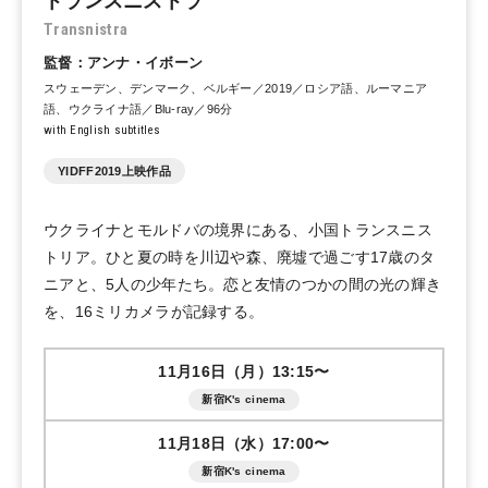
トランスニストラ
Transnistra
監督：アンナ・イボーン
スウェーデン、デンマーク、ベルギー／2019／ロシア語、ルーマニア
語、ウクライナ語／Blu-ray／96分
with English subtitles
YIDFF2019上映作品
ウクライナとモルドバの境界にある、小国トランスニス
トリア。ひと夏の時を川辺や森、廃墟で過ごす17歳のタ
ニアと、5人の少年たち。恋と友情のつかの間の光の輝き
を、16ミリカメラが記録する。
11月16日（月）13:15〜
新宿K's cinema
11月18日（水）17:00〜
新宿K's cinema