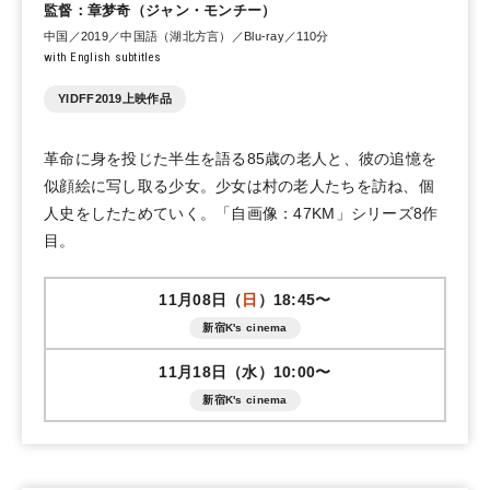
監督：章梦奇（ジャン・モンチー）
中国／2019／中国語（湖北方言）／Blu-ray／110分
with English subtitles
YIDFF2019上映作品
革命に身を投じた半生を語る85歳の老人と、彼の追憶を
似顔絵に写し取る少女。少女は村の老人たちを訪ね、個
人史をしたためていく。「自画像：47KM」シリーズ8作
目。
11月08日（
日
）18:45〜
新宿K's cinema
11月18日（水）10:00〜
新宿K's cinema