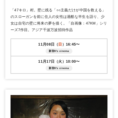
「47キロ」村。壁に残る「○○主義だけが中国を救える」
のスローガンを前に住人の女性は過酷な半生を語り、少
女は自宅の壁に将来の夢を描く。「自画像：47KM」シリ
ーズ7作目。アジア千波万波招待作品
11月08日（
日
）16:45〜
新宿K's cinema
11月17日（火）10:00〜
新宿K's cinema