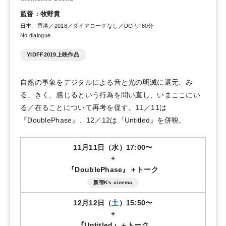
監督：牧野貴
日本、香港／2018／ダイアローグなし／DCP／60分
No dialogue
YIDFF2019上映作品
自然の事象をデジタルによる音と光の明滅に還元。み
る、きく、感じるという行為を問い直し、いまここにい
る／在ることについて再考を促す。11／11は
『DoublePhase』、12／12は『Untitled』を併映。
11月11日（水）17:00〜
+
『DoublePhase』＋トーク
新宿K's cinema
12月12日（
土
）15:50〜
+
『Untitled』＋トーク