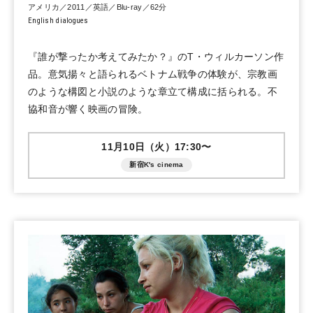
アメリカ／2011／英語／Blu-ray／62分
English dialogues
『誰が撃ったか考えてみたか？』のT・ウィルカーソン作
品。意気揚々と語られるベトナム戦争の体験が、宗教画
のような構図と小説のような章立て構成に括られる。不
協和音が響く映画の冒険。
11月10日（火）17:30〜
新宿K's cinema