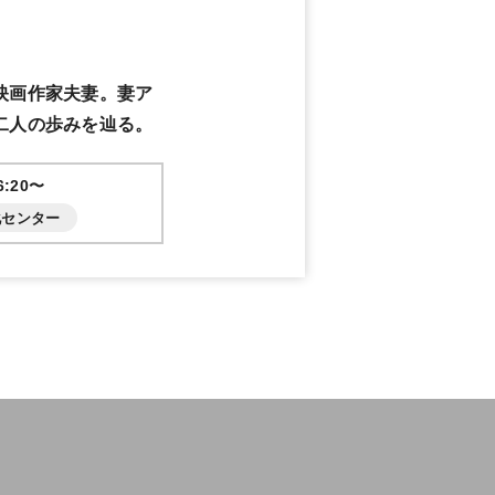
映画作家夫妻。妻ア
二人の歩みを辿る。
:20〜
化センター