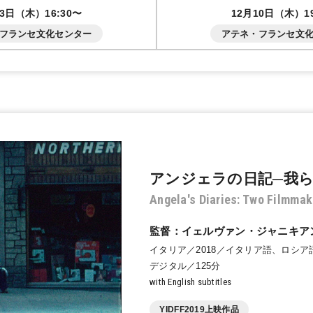
03日（木）16:30〜
12月10日（木）19
フランセ文化センター
アテネ・フランセ文
アンジェラの日記─我
Angela's Diaries: Two Filmmak
監督：イェルヴァン・ジャニキア
イタリア／2018／イタリア語、ロシ
デジタル／125分
with English subtitles
YIDFF2019上映作品