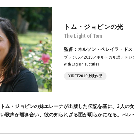
トム・ジョビンの光
The Light of Tom
監督：ネルソン・ペレイラ・ドス
ブラジル／2013／ポルトガル語／デジ
with English subtitles
YIDFF2019上映作品
トム・ジョビンの妹エレーナが出版した伝記を基に、3人の
しい歌声が響き合い、彼の知られざる面が明らかになる。ペレ