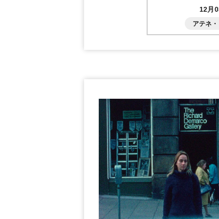
12月
アテネ・