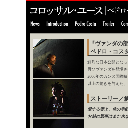
『ヴァンダの
ペドロ・コス
鮮烈な日本公開となっ
再びヴァンダを登場さ
2006年のカンヌ国
以上の驚きを与えた、
ストーリー／
愛する妻よ、俺の手
お前の返事はまだ来