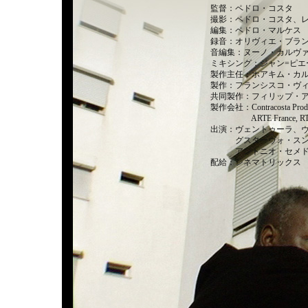
監督：ペドロ・コスタ
撮影：ペドロ・コスタ、
編集：ペドロ・マルケス
録音：オリヴィエ・ブラ
音編集：ヌーノ・カルヴ
ミキシング：ジャン=ピエ
製作主任：ホアキム・カ
製作：フランシスコ・ヴ
共同製作：フィリップ・
製作会社：Contracosta Producōes
ARTE France, RTP,
出演：ヴェントゥーラ、
グスターヴォ・スンプタ
アントニオ・セメド・
配給：シネマトリックス