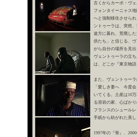
古くからカーボ・ヴェ
フォンタイーニャス地
へと強制移住させられ
ントゥーラは、突然、
途方に暮れ、荒廃した
供たち」と信じる、ヴ
がら自分の場所を見出
ヴェントゥーラの立ち
は、どこか『東京物語
また、ヴェントゥーラ
「愛しき妻へ 今度会
いてくる。土産は10
る溶岩の家、心ばかり
フランスのシュールレ
手紙から紡がれた美し
1997年の『骨』、2