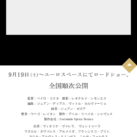
監督：ペドロ・コスタ 撮影：レオナルド・シモンエス
編集：ジュアン・ディアス、ヴィトル・カルヴァーリョ
録音：ジュアン・ガズア
整音：ウーゴ・レイタン 製作：アベル・リベイロ・シャヴェス
製作会社：Sociedade Optica Tecnica
出演：ヴィタリナ・ヴァレラ、 ヴェントゥーラ
マヌエル・タヴァレス・アルメイダ、フランシスコ・ブリト、
マリナ・アルヴェス・ドミンゲス、ニルサ・フォルテス