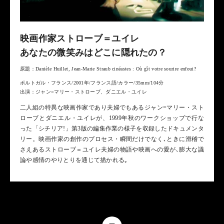
映画作家ストローブ＝ユイレ
あなたの微笑みはどこに隠れたの？
原題：Danièle Huillet, Jean-Marie Straub cinéastes : Où gît votre sourire enfoui?
ポルトガル・フランス/2001年/フランス語/カラー/35mm/104分
出演：ジャン=マリー・ストローブ、ダニエル・ユイレ
二人組の特異な映画作家であり夫婦でもあるジャン=マリー・スト
ローブとダニエル・ユイレが、1999年秋のワークショップで行な
った「シチリア!」第3版の編集作業の様子を収録したドキュメンタ
リー。映画作家の創作のプロセス・瞬間だけでなく､ときに滑稽で
さえあるストローブ＝ユイレ夫婦の物語や映画への愛が､膨大な議
論や感情のやりとりを通じて描かれる｡