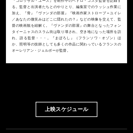
『コロッサル・ユース』を制作中のペドロ・コスタ監督を記録す
る。監督と出演者たちとのやりとり、編集室でのラッシュ作業に
加え、『骨』『ヴァンダの部屋』『映画作家ストローブ＝ユイレ
／あなたの微笑みはどこに隠れたの？』などの映像を交えて、監
督の映画観を紐解く。『ヴァンダの部屋』の舞台となったフォン
タイーニャスのスラム街は取り壊され、空き地になった場所を訪
れ、語る監督・・・。『まぼろし』（フランソワ・オゾン）ほ
か、照明等の技師としても多くの作品に関わっているフランスの
オーレリアン・ジェルボーが監督。
上映スケジュール