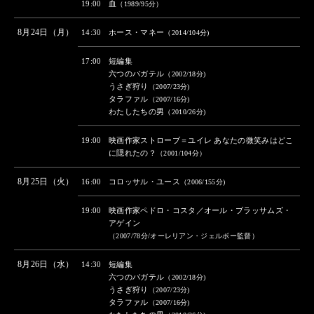
19:00
血
（1989/95分）
8月24日（月）
14:30
ホース・マネー
（2014/104分)
17:00
短編集
六つのバガテル
（2002/18分)
うさぎ狩り
（2007/23分)
タラファル
（2007/16分)
わたしたちの男
（2010/26分)
19:00
映画作家ストローブ＝ユイレ あなたの微笑みはどこ
に隠れたの？
（2001/104分）
8月25日（火）
16:00
コロッサル・ユース
（2006/155分)
19:00
映画作家ペドロ・コスタ／オール・ブラッサムズ・
アゲイン
（2007/78分/オーレリアン・ジェルボー監督）
8月26日（水）
14:30
短編集
六つのバガテル
（2002/18分)
うさぎ狩り
（2007/23分)
タラファル
（2007/16分)