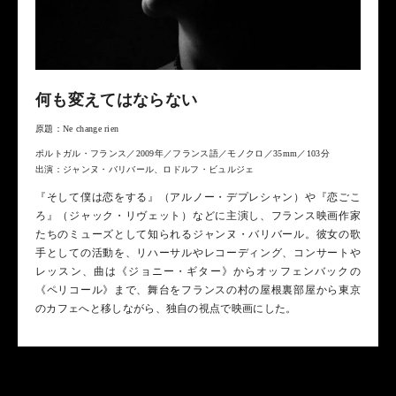
何も変えてはならない
原題：Ne change rien
ポルトガル・フランス／2009年／フランス語／モノクロ／35mm／103分
出演：ジャンヌ・バリバール、ロドルフ・ビュルジェ
『そして僕は恋をする』（アルノー・デプレシャン）や『恋ごこ
ろ』（ジャック・リヴェット）などに主演し、フランス映画作家
たちのミューズとして知られるジャンヌ・バリバール。彼女の歌
手としての活動を、リハーサルやレコーディング、コンサートや
レッスン、曲は《ジョニー・ギター》からオッフェンバックの
《ペリコール》まで、舞台をフランスの村の屋根裏部屋から東京
のカフェへと移しながら、独自の視点で映画にした。