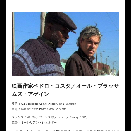
映画作家ペドロ・コスタ／オール・ブラッサ
ムズ・アゲイン
英題：All Blossoms Again: Pedro Costa, Director
原題：Tout refleurit: Pedro Costa, cinéaste
フランス／2007年／フランス語／カラー／Blu-ray／78分
監督：オーレリアン・ジェルボー