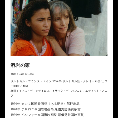
溶岩の家
原題：Casa de Lava
ポルトガル・フランス・ドイツ/1994年/ポルトガル語・クレオール語/カラ
ー/DCP /110分
出演：イネス・デ・メデイロス、イサック・デ・バンコレ、エディット・スコ
ブ
1994年 カンヌ国際映画祭〈ある視点〉部門出品
1994年 テサロニキ国際映画祭 最優秀芸術貢献賞
1994年 ベルフォール国際映画祭 最優秀外国映画賞