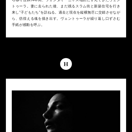
ら移り住み34年間、フォンタイーニャス地区にすんできたヴェン
トゥーラ。妻に去られた後、まだ残るスラム街と新築住宅を行き
来し"子どもたち"を訪ねる。過去と現在を縦横無尽に交錯させなが
ら、彷徨える魂を描き出す。ヴェントゥーラが繰り返し口ずさむ
手紙が感動を呼ぶ。
H