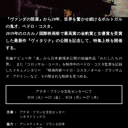
『ヴァンダの部屋』から20年、世界を驚かせ続けるポルトガル
の鬼才、ペドロ・コスタ。
2019年のロカルノ国際映画祭で最高賞の金豹賞と女優賞を受賞
した最新作『ヴィタリナ』の公開を記念して、特集上映を開催
する。
長編デビュー作『血』から日本劇場未公開の短編作品『わたしたちの
男』、また『コロッサル・ユース』を制作中のペドロ・コスタ監督を記録
したドキュメンタリー 『映画作家ペドロ・コスタ／オール・ブラッサム
ズ・アゲイン』など、その類まれな軌跡を見つめる。
アテネ・フランセ文化センターにて
8/18（火）〜21（金）、8/24（月）〜27（木）
主催
アテネ・フランセ文化センター
シネマトリックス
協力
アンスティチュ・フランセ日本