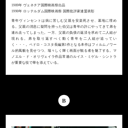
1989年 ヴェネチア国際映画祭出品
1990年 ロッテルダム国際映画祭 国際批評家連盟表彰
青年ヴィンセントは病に苦しむ父親を安楽死させ、墓地に埋め
る。父親の消息に疑問を持った伯父は青年の許にやってきて弟を
連れ去ってしまった。一方、父親の負債の返済を求めて二人組が
現れる。弟を取り返すべく動く青年を二人組が追ってい
く・・・。ペドロ・コスタ長編第1作となる本作はフィルムノワー
ル的風貌を見せつつ、瑞々しく輝く画面が観る者を魅了する。マ
ノエル・ド・オリヴェイラ作品常連のルイス・ミゲル・シントラ
が重要な役で華を添えている。
B