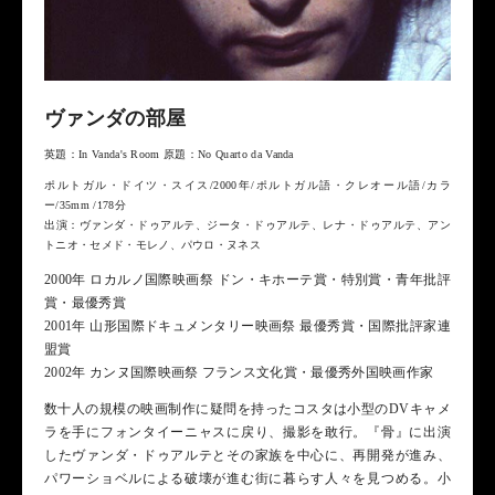
ヴァンダの部屋
英題：In Vanda's Room 原題：No Quarto da Vanda
ポルトガル・ドイツ・スイス/2000年/ポルトガル語・クレオール語/カラ
ー/35mm /178分
出演：ヴァンダ・ドゥアルテ、ジータ・ドゥアルテ、レナ・ドゥアルテ、アン
トニオ・セメド・モレノ、パウロ・ヌネス
2000年 ロカルノ国際映画祭 ドン・キホーテ賞・特別賞・青年批評
賞・最優秀賞
2001年 山形国際ドキュメンタリー映画祭 最優秀賞・国際批評家連
盟賞
2002年 カンヌ国際映画祭 フランス文化賞・最優秀外国映画作家
数十人の規模の映画制作に疑問を持ったコスタは小型のDVキャメ
ラを手にフォンタイーニャスに戻り、撮影を敢行。『骨』に出演
したヴァンダ・ドゥアルテとその家族を中心に、再開発が進み、
パワーショベルによる破壊が進む街に暮らす人々を見つめる。小