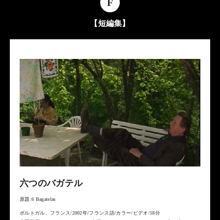
F
【短編集】
六つのバガテル
原題:6 Bagatelas
ポルトガル、フランス/2002年/フランス語/カラー/ビデオ/18分