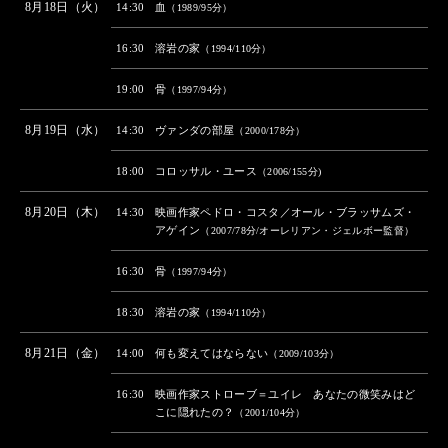
8月18日（火）
14:30
血
（1989/95分）
16:30
溶岩の家
（1994/110分）
19:00
骨
（1997/94分）
8月19日（水）
14:30
ヴァンダの部屋
（2000/178分）
18:00
コロッサル・ユース
（2006/155分)
8月20日（木）
14:30
映画作家ペドロ・コスタ／オール・ブラッサムズ・
アゲイン
（2007/78分/オーレリアン・ジェルボー監督）
16:30
骨
（1997/94分）
18:30
溶岩の家
（1994/110分）
8月21日（金）
14:00
何も変えてはならない
（2009/103分）
16:30
映画作家ストローブ＝ユイレ あなたの微笑みはど
こに隠れたの？
（2001/104分）