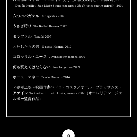
Danièle Huillet, Jean-Marie Straub cinéastes : Où gît votre sourire enfoui? 2001
六つのバガテル
6 Bagatelas 2002
うさぎ狩り
The Rabbit Hunters 2007
タラファル
Tarrafal 2007
わたしたちの男
O nosso Homem 2010
コロッサル・ユース
Juventude em marcha 2006
何も変えてはならない
Ne change rien 2009
ホース・マネー
Cavalo Dinheiro 2014
＜参考上映＞映画作家ペドロ・コスタ／オール・ブラッサムズ・
アゲイン
（オーレリアン・ジェ
Tout refleurit: Pedro Costa, cinéaste 2007
ルボー監督作品）
A