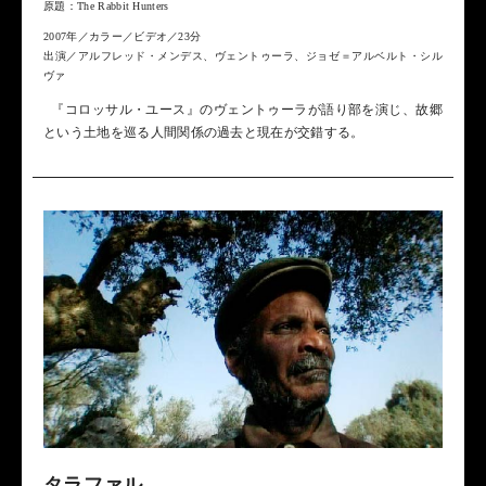
原題：The Rabbit Hunters
2007年／カラー／ビデオ／23分
出演／アルフレッド・メンデス、ヴェントゥーラ、ジョゼ＝アルベルト・シル
ヴァ
『コロッサル・ユース』のヴェントゥーラが語り部を演じ、故郷
という土地を巡る人間関係の過去と現在が交錯する。
タラファル