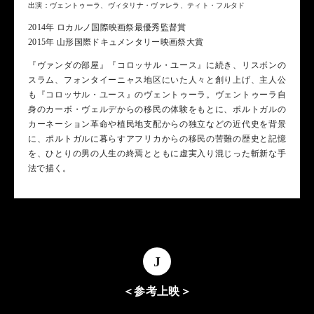
出演：ヴェントゥーラ、ヴィタリナ・ヴァレラ、ティト・フルタド
2014年 ロカルノ国際映画祭最優秀監督賞
2015年 山形国際ドキュメンタリー映画祭大賞
『ヴァンダの部屋』『コロッサル・ユース』に続き、リスボンの
スラム、フォンタイーニャス地区にいた人々と創り上げ、主人公
も『コロッサル・ユース』のヴェントゥーラ。ヴェントゥーラ自
身のカーボ・ヴェルデからの移民の体験をもとに、ポルトガルの
カーネーション革命や植民地支配からの独立などの近代史を背景
に、ポルトガルに暮らすアフリカからの移民の苦難の歴史と記憶
を、ひとりの男の人生の終焉とともに虚実入り混じった斬新な手
法で描く。
J
＜参考上映＞