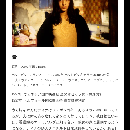
骨
原題：Ossos 英題：Bones
ポルトガル・フランス・ドイツ/1997年/ポルトガル語/カラー/35mm /94分
出演：ヴァンダ・ドゥアルテ、ヌーノ・ヴァス、マリア・リブキナ、イザベ
ル・ルート、イネス・デ・メデイロス
1997年 ヴェネチア国際映画祭 金のオゼッラ賞（撮影賞）
1997年 ベルフォール国際映画祭 審査員特別賞
赤ん坊を産んだティナはリスボン郊外にあるスラム街に戻ってく
るが、夫は赤ん坊を連れて家を出て行ってしまう。彼は物乞いを
し、看護婦のエドゥアルダと知り合い、彼女の家に居候するよう
になる。ティナの隣人クロチルドは家政婦をしているが、ある日