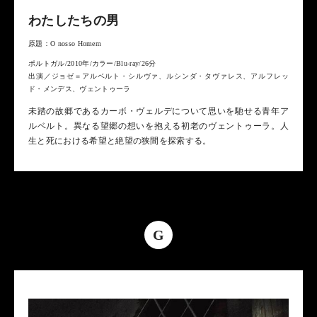
わたしたちの男
原題：O nosso Homem
ポルトガル/2010年/カラー/Blu-ray/26分
出演／ジョゼ＝アルベルト・シルヴァ、ルシンダ・タヴァレス、アルフレッ
ド・メンデス、ヴェントゥーラ
未踏の故郷であるカーボ・ヴェルデについて思いを馳せる青年ア
ルベルト。異なる望郷の想いを抱える初老のヴェントゥーラ。人
生と死における希望と絶望の狭間を探索する。
G