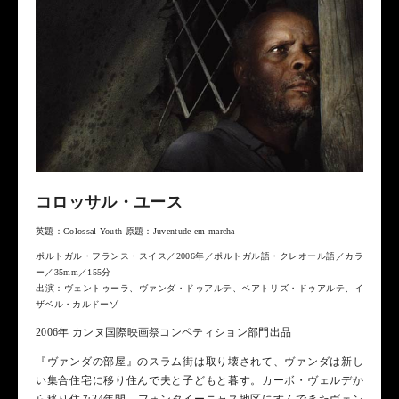
コロッサル・ユース
英題：Colossal Youth 原題：Juventude em marcha
ポルトガル・フランス・スイス／2006年／ポルトガル語・クレオール語／カラ
ー／35mm／155分
出演：ヴェントゥーラ、ヴァンダ・ドゥアルテ、ベアトリズ・ドゥアルテ、イ
ザベル・カルドーゾ
2006年 カンヌ国際映画祭コンペティション部門出品
『ヴァンダの部屋』のスラム街は取り壊されて、ヴァンダは新し
い集合住宅に移り住んで夫と子どもと暮す。カーボ・ヴェルデか