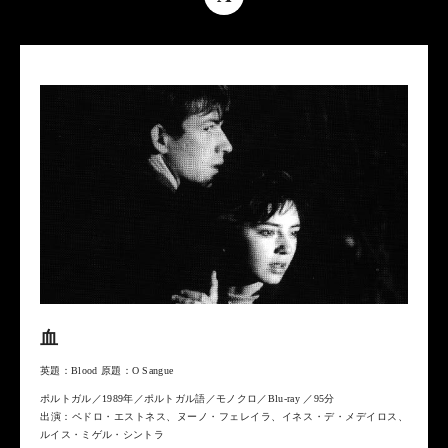
血
英題：Blood 原題：O Sangue
ポルトガル／1989年／ポルトガル語／モノクロ／Blu-ray ／95分
出演：ペドロ・エストネス、ヌーノ・フェレイラ、イネス・デ・メデイロス、
ルイス・ミゲル・シントラ